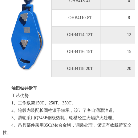
OHB418-4T
4
OHB4110-8T
8
OHB4114-12T
12
OHB4116-15T
15
OHB4118-20T
20
油田钻井滑车
工艺优势
1、工作载荷150T、250T、350T。
2、轮毂内装配长圆柱滚子轴承，设计了各自润滑油道。
3、滑轮采用Q345B钢板热轧，轮槽经过火焰炉火处理。
4、吊具部件采用35CrMo合金钢，调质处理，保证有效载荷安全
性。