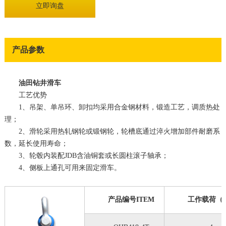
立即询盘
产品参数
油田钻井滑车
工艺优势
1、吊架、单吊环、卸扣均采用合金钢材料，锻造工艺，调质热处
理；
2、滑轮采用热轧钢轮或锻钢轮，轮槽底通过淬火增加部件耐磨系
数，延长使用寿命；
3、轮毂内装配JDB含油铜套或长圆柱滚子轴承；
4、侧板上通孔可用来固定滑车。
产品编号ITEM
工作载荷（